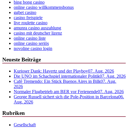
bing bong casino
online casino willkommensbonus
ggbet casino
casino freispiele
live roulette casino
amunra casino auszahlung
casino mit deutscher lizenz
online casino liste
online casino seriös
novoline casino login
Neueste Beiträge
Kurioser Dank: Havertz und der Playboy
07. Aug. 2026
Die UNO im Schachspiel internationaler Politik
07. Aug. 2026
Café Tremendo: Ein Stück Buenos Aires in Bilk
07. Aug.
2026
Normaler Flugbetrieb am BER vor Ferienende
07. Aug. 2026
George Russell sichert sich die Pole-Position in Barcelona
06.
Aug. 2026
Rubriken
Gesellschaft