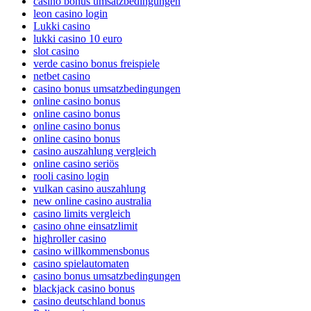
casino bonus umsatzbedingungen
leon casino login
Lukki casino
lukki casino 10 euro
slot casino
verde casino bonus freispiele
netbet casino
casino bonus umsatzbedingungen
online casino bonus
online casino bonus
online casino bonus
online casino bonus
casino auszahlung vergleich
online casino seriös
rooli casino login
vulkan casino auszahlung
new online casino australia
casino limits vergleich
casino ohne einsatzlimit
highroller casino
casino willkommensbonus
casino spielautomaten
casino bonus umsatzbedingungen
blackjack casino bonus
casino deutschland bonus