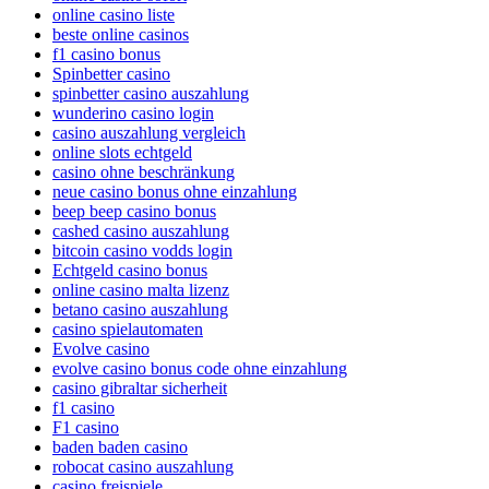
online casino liste
beste online casinos
f1 casino bonus
Spinbetter casino
spinbetter casino auszahlung
wunderino casino login
casino auszahlung vergleich
online slots echtgeld
casino ohne beschränkung
neue casino bonus ohne einzahlung
beep beep casino bonus
cashed casino auszahlung
bitcoin casino vodds login
Echtgeld casino bonus
online casino malta lizenz
betano casino auszahlung
casino spielautomaten
Evolve casino
evolve casino bonus code ohne einzahlung
casino gibraltar sicherheit
f1 casino
F1 casino
baden baden casino
robocat casino auszahlung
casino freispiele