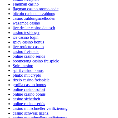
Flagman casino
flagman casino promo code
bitcoin casino auszahlung
casino zahlungsmethoden
wazamba casino
live dealer casino deutsch
casino testsieger
ice casino login
spicy casino bonus
live roulette casino
casino freispiele
online casino seriös
boomerang casino freispiele
Spirit casino
spirit casino bonus
plinko mit crypto
rizzio casino freispiele
gorilla casino bonus
online casino sofort
online casino bonus
casino sicherheit
online casino seriös
casino mit schneller verifizierung
casino schweiz lizenz
casino mit schneller verifizierung