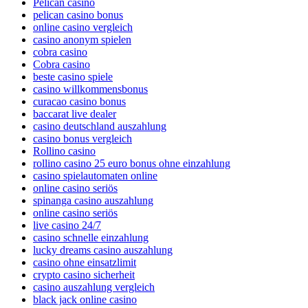
Pelican casino
pelican casino bonus
online casino vergleich
casino anonym spielen
cobra casino
Cobra casino
beste casino spiele
casino willkommensbonus
curacao casino bonus
baccarat live dealer
casino deutschland auszahlung
casino bonus vergleich
Rollino casino
rollino casino 25 euro bonus ohne einzahlung
casino spielautomaten online
online casino seriös
spinanga casino auszahlung
online casino seriös
live casino 24/7
casino schnelle einzahlung
lucky dreams casino auszahlung
casino ohne einsatzlimit
crypto casino sicherheit
casino auszahlung vergleich
black jack online casino