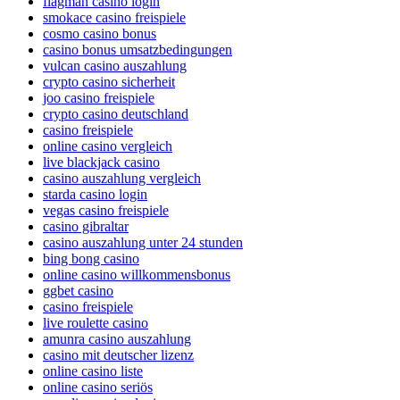
flagman casino login
smokace casino freispiele
cosmo casino bonus
casino bonus umsatzbedingungen
vulcan casino auszahlung
crypto casino sicherheit
joo casino freispiele
crypto casino deutschland
casino freispiele
online casino vergleich
live blackjack casino
casino auszahlung vergleich
starda casino login
vegas casino freispiele
casino gibraltar
casino auszahlung unter 24 stunden
bing bong casino
online casino willkommensbonus
ggbet casino
casino freispiele
live roulette casino
amunra casino auszahlung
casino mit deutscher lizenz
online casino liste
online casino seriös