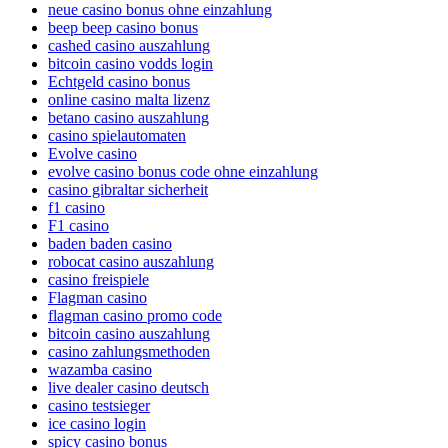
neue casino bonus ohne einzahlung
beep beep casino bonus
cashed casino auszahlung
bitcoin casino vodds login
Echtgeld casino bonus
online casino malta lizenz
betano casino auszahlung
casino spielautomaten
Evolve casino
evolve casino bonus code ohne einzahlung
casino gibraltar sicherheit
f1 casino
F1 casino
baden baden casino
robocat casino auszahlung
casino freispiele
Flagman casino
flagman casino promo code
bitcoin casino auszahlung
casino zahlungsmethoden
wazamba casino
live dealer casino deutsch
casino testsieger
ice casino login
spicy casino bonus