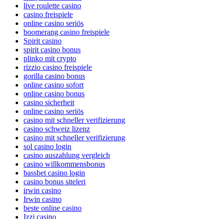
live roulette casino
casino freispiele
online casino seriös
boomerang casino freispiele
Spirit casino
spirit casino bonus
plinko mit crypto
rizzio casino freispiele
gorilla casino bonus
online casino sofort
online casino bonus
casino sicherheit
online casino seriös
casino mit schneller verifizierung
casino schweiz lizenz
casino mit schneller verifizierung
sol casino login
casino auszahlung vergleich
casino willkommensbonus
bassbet casino login
casino bonus siteleri
irwin casino
Irwin casino
beste online casino
Izzi casino